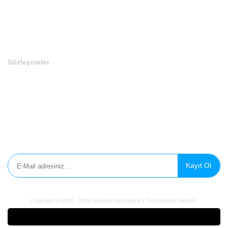
Son Eklenen Domainler
Sözleşmeler
Gizlilik Politikası
Çerez Politikası
Aydınlatma Metni
E-Bülten'e Kayıt Olun
Kayıt Ol
Copyright © 2020 - 2026 Saruhan Web Ajans | Tüm Hakları Saklıdır.