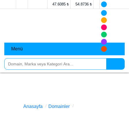
47.6085 ₺
54.8736 ₺
Menü
adanahurdaci.com.tr Satılık
Anasayfa
Domainler
adanahurdaci.com.tr