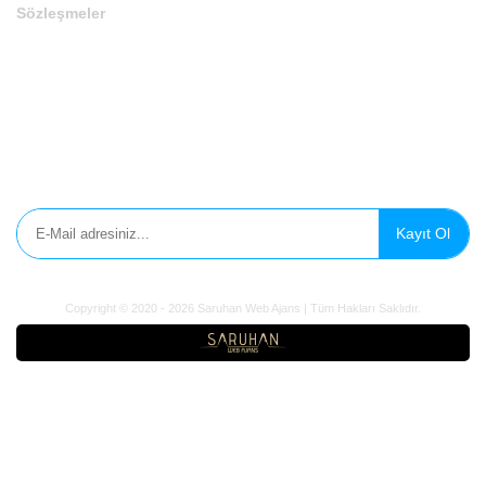
Sözleşmeler
Gizlilik Politikası
Çerez Politikası
Aydınlatma Metni
E-Bülten'e Kayıt Olun
Kayıt Ol
Copyright © 2020 - 2026 Saruhan Web Ajans | Tüm Hakları Saklıdır.