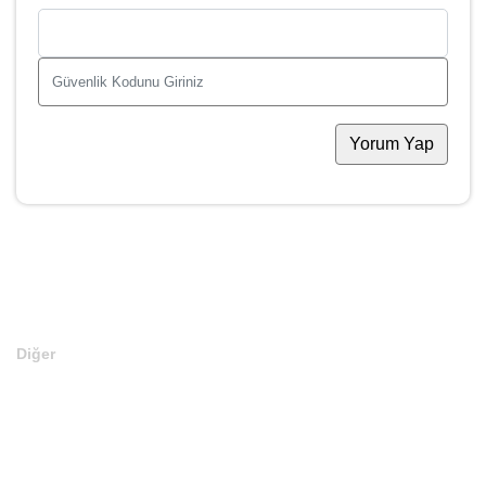
Yorum Yap
Diğer
Anasayfa
Markalar
Domainler
Kategoriler