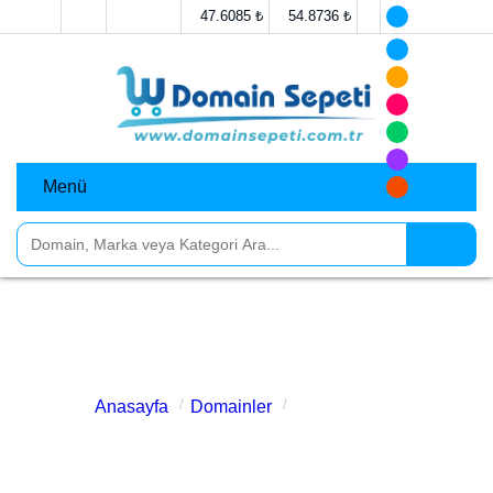
47.6085 ₺
54.8736 ₺
Menü
bodrumvinc.com.tr
Anasayfa
Domainler
bodrumvinc.com.tr