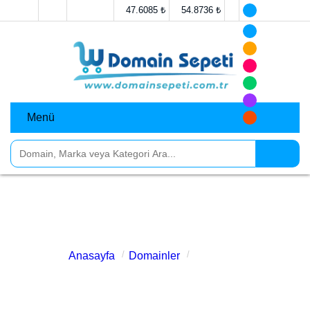
47.6085 ₺
54.8736 ₺
Menü
cantasi.com.tr Satılık
Anasayfa
Domainler
cantasi.com.tr