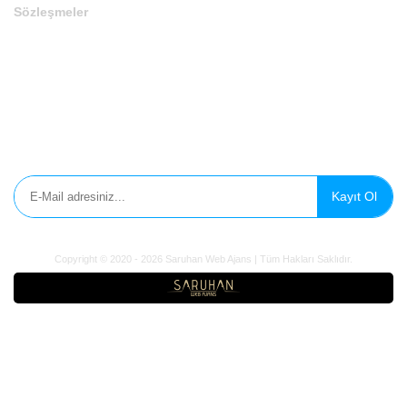
Sözleşmeler
Gizlilik Politikası
Çerez Politikası
Aydınlatma Metni
E-Bülten'e Kayıt Olun
Kayıt Ol
Copyright © 2020 - 2026 Saruhan Web Ajans | Tüm Hakları Saklıdır.