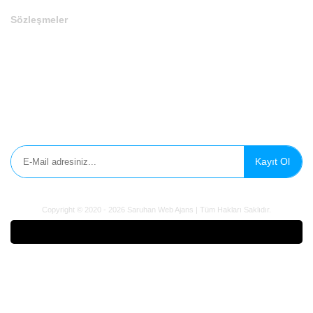
Sözleşmeler
Gizlilik Politikası
Çerez Politikası
Aydınlatma Metni
E-Bülten'e Kayıt Olun
Kayıt Ol
Copyright © 2020 - 2026 Saruhan Web Ajans | Tüm Hakları Saklıdır.