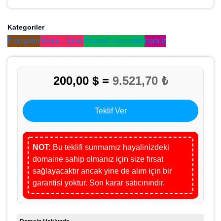
Kategoriler
Eskişehir
Yeme - İçme
Yöresel Lezzetler
com.tr
200,00 $ =
9.521,70 ₺
Teklif Ver
NOT:
Bu teklifi sunmamız hayalinizdeki
domaine sahip olmanız için size fırsat
sağlayacaktır ancak yine de alım için bir
garantisi yoktur. Son karar satıcınındır.