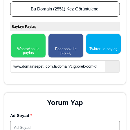
Bu Domain (2951) Kez Görüntülendi
Sayfayı Paylaş
WhatsApp ile
Facebook ile
Twitter ile paylaş
paylaş
paylaş
www.domainsepeti.com.tr/domain/cigborek-com-tr
Yorum Yap
Ad Soyad
*