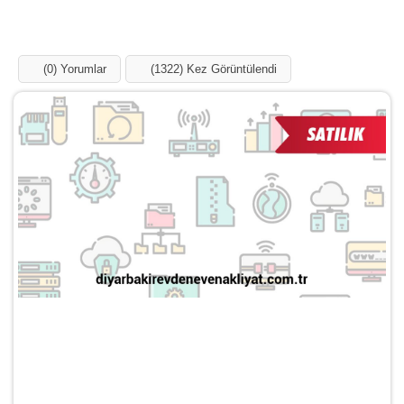
(0) Yorumlar
(1322) Kez Görüntülendi