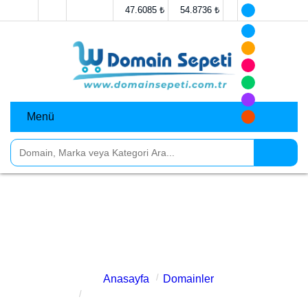
47.6085 ₺
54.8736 ₺
Menü
diyarbakirevdenevenakliyat.co
m.tr Satılık
Anasayfa
Domainler
diyarbakirevdenevenakliyat.com.tr