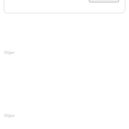
Diğer
Anasayfa
Markalar
Domainler
Kategoriler
İletişim
Diğer
En Son Satılan Domainler
Web Site Kurulu Domainler