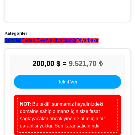
Kategoriler
Şehirler
Evden Eve Nakliyat
com.tr
Diyarbakır
200,00 $ =
9.521,70 ₺
Teklif Ver
NOT:
Bu teklifi sunmamız hayalinizdeki
domaine sahip olmanız için size fırsat
sağlayacaktır ancak yine de alım için bir
garantisi yoktur. Son karar satıcınındır.