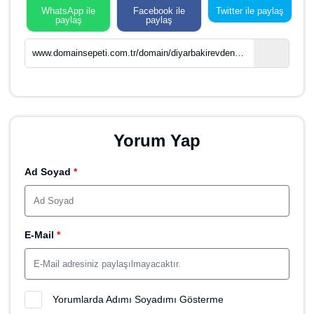
www.domainsepeti.com.tr/domain/diyarbakirevdenevenakliyat-com-tr
Yorum Yap
Ad Soyad
*
E-Mail
*
Yorumlarda Adımı Soyadımı Gösterme
Konu
*