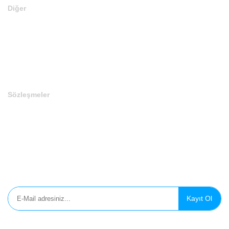
Diğer
En Ucuz Domainler
En Pahalı Domainler
Son Eklenen Domainler
Sözleşmeler
Gizlilik Politikası
Çerez Politikası
Aydınlatma Metni
E-Bülten'e Kayıt Olun
Kayıt Ol