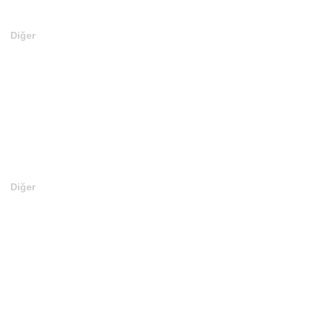
Diğer
Anasayfa
Markalar
Domainler
Kategoriler
İletişim
Diğer
En Son Satılan Domainler
Web Site Kurulu Domainler
Editörün Seçtikleri
Teklif Verin