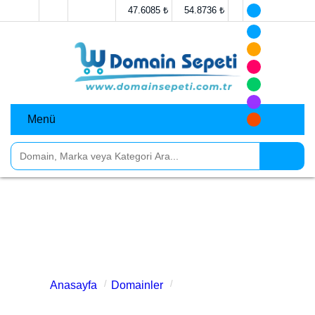
47.6085 ₺
54.8736 ₺
Menü
gaziantepcicekci.com.tr
Satılık
Anasayfa
Domainler
gaziantepcicekci.com.tr