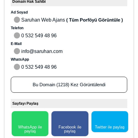
Kategoriler
Şehirler
Organizasyon
com.tr
Düğün
İstanbul
350,00 $ =
16.656,89 ₺
Teklif Ver
NOT:
Bu teklifi sunmamız hayalinizdeki domaine sahip olmanız
için size fırsat sağlayacaktır ancak yine de alım için bir garantisi
yoktur. Son karar satıcınındır.
Domain Hakkında