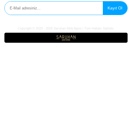
Sosyal Medya
Influencer
Domain Ekle
Ad Soyad / Firma Adı
*
E-Mail
*
Telefon
*
WhatsApp No
Domain
*
Domain Uzantısı
*
Domain Başlangıç Tarihi
*
Domain Bitiş Tarihi
*
Domain Tipi
*
Fiyat
*
Min. Teklif Fiyatı
*
Para Birimi
*
Tema
*
Web Site Dahil
*