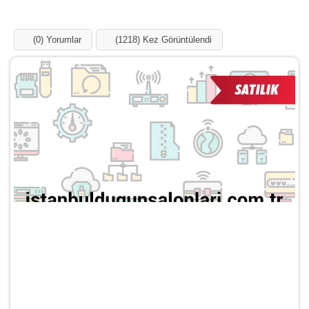
Influencer
Blog
Ücretsiz Ekle
Domainler
Markalar
Kategoriler
istanbuldugunsalonlari.com.tr
Satılık
Anasayfa
Domainler
istanbuldugunsalonlari.com.tr
(0) Yorumlar
(1219) Kez Görüntülendi