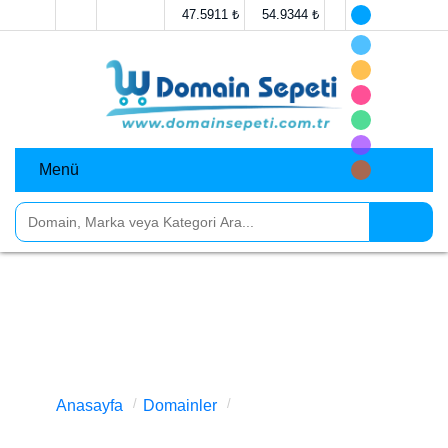
Anasayfa
İletişim
47.5911 ₺
54.9344 ₺
Menü
Domainler
Markalar
Sosyal Medya