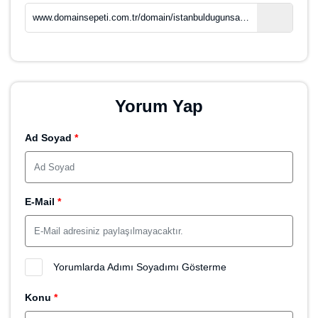
Bu alan adıyla İstanbul'da hangi düğün salonları bulunmaktadır,
düğün salonlarının kapasiteleri, düğün salonlarının fiyatları, düğün
salonlarının ekipmanları ve hizmetleri gibi bilgiler içerik olarak dahil
edilebilir. Ayrıca, düğünler için Ankara'da düzenlenen örnek
etkinliklerin fotoğraflarını paylaşan galeriler ve düğünler için
öneriler sunan makaleler de site içeriği olarak dahil edilebilir.
Domain Satın Al
Marka Satın Al
Hosting Satın Al
Domain Hak Sahibi
Saruhan Web Ajans
( Tüm Porföyü Görüntüle )
Ad Soyad
0 532 549 48 96
Telefon
info@saruhan.com
E-Mail
0 532 549 48 96
WhatsApp
Bu Domain (1219) Kez Görüntülendi
Sayfayı Paylaş
WhatsApp ile paylaş
Facebook ile paylaş
Twitter ile paylaş