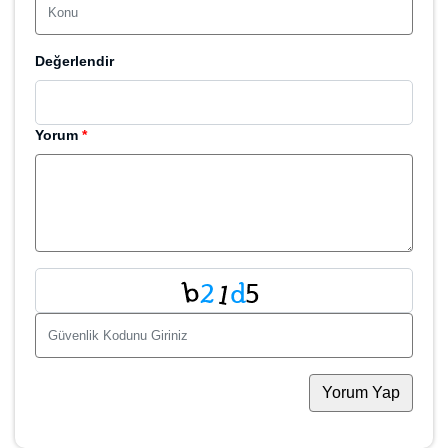
www.domainsepeti.com.tr/domain/istanbuldugunsalonlari-com-tr
Yorum Yap
Ad Soyad
*
E-Mail
*
Yorumlarda Adımı Soyadımı Gösterme
Konu
*
Değerlendir
Yorum
*
Yorum Yap
Fiyat Teklifi Ver
Ad Soyad
*