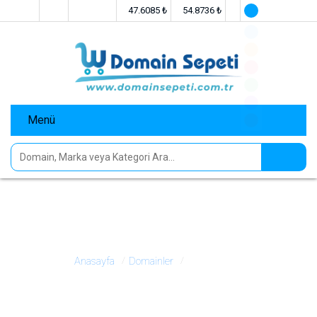
Anasayfa
İletişim
47.6085 ₺
54.8736 ₺
Menü
Domainler
Markalar
Sosyal Medya