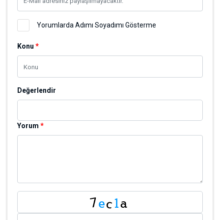
Ad Soyad
*
E-Mail
*
Yorumlarda Adımı Soyadımı Gösterme
Konu
*
Değerlendir
Yorum
*
Yorum Yap
Fiyat Teklifi Ver
Ad Soyad
*
Telefon
*
E-Mail
*
Domain
*
Teklifiniz
*