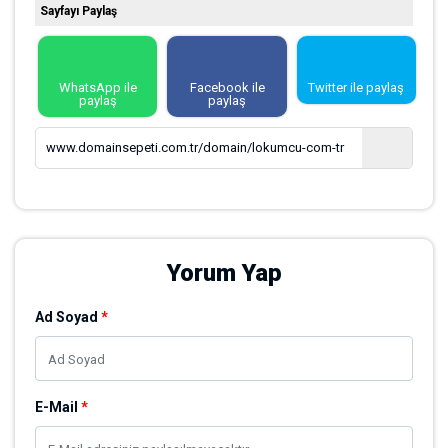
tanıtımını yapabilirsiniz.
Türkiye geneline hitap eden bu alan adına sahip olmak için
teklifinizi yapınız.
Domain Satın Al
Marka Satın Al
Hosting Satın Al
Domain Hak Sahibi
Saruhan Web Ajans
( Tüm Porföyü Görüntüle )
Ad Soyad
0 532 549 48 96
Telefon
info@saruhan.com
E-Mail
0 532 549 48 96
WhatsApp
Bu Domain (3539) Kez Görüntülendi
Sayfayı Paylaş
WhatsApp ile paylaş
Facebook ile paylaş
Twitter ile paylaş
www.domainsepeti.com.tr/domain/lokumcu-com-tr
Yorum Yap