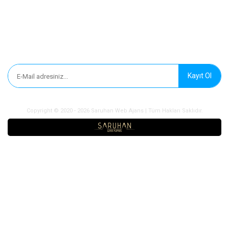
Ad Soyad / Firma Adı
*
E-Mail
*
Telefon
*
WhatsApp No
Domain
*
Domain Uzantısı
*
Domain Başlangıç Tarihi
*
Domain Bitiş Tarihi
*
Domain Tipi
*
Fiyat
*
Min. Teklif Fiyatı
*
Para Birimi
*
Tema
*
Web Site Dahil
*
Domain Hakkında