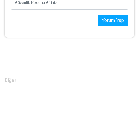
Para Birimi
*
Mesajınız
WhatsApp ile Gönder
Teklif Ver
Diğer
Anasayfa
Markalar
Domainler
Kategoriler
İletişim
Diğer
En Son Satılan Domainler
Web Site Kurulu Domainler
Editörün Seçtikleri
Teklif Verin