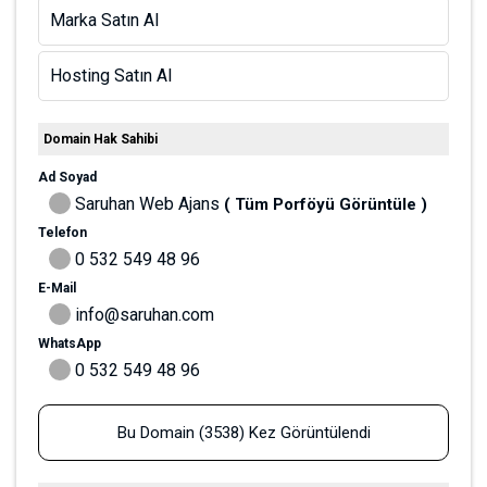
nerede ve ne zaman icat edildiği hakkında bilgiler ve
Türkiye'de lokumun tarihini anlatan içerikler oluşturabilirsiniz.
Lokumun farklı çeşitleri: Farklı ülkelerde ve farklı bölgelerde
yapılan lokumları tanıtarak, onların nasıl yapıldığını ve
malzemelerini anlatan içerikler oluşturabilirsiniz.
Lokumun yapımı: Lokumun nasıl yapıldığını adım adım
anlatan içerikler oluşturabilirsiniz. Ayrıca farklı lokum
çeşitlerinin nasıl yapıldığını gösteren videolara veya resimli
tariflere yer verebilirsiniz.
Lokumun sağlık özellikleri: Lokumun sağlık açısından nasıl
etkileri olduğunu ve hangi malzemelerin sağlıklı olduğunu
anlatan içerikler oluşturabilirsiniz.
Lokumun kullanımı: Lokumun yemeğe veya tatların
karıştırılmasına nasıl katılabileceği hakkında fikirler ve tarifler
sunabilirsiniz.
Lokumun paketleme ve gönderimi: Lokumun nasıl
paketlendiği ve nasıl gönderildiği hakkında bilgiler
sunabilirsiniz.
Lokum yaptıran yerleri tanıtımı: Lokum yaptıran yerlerin