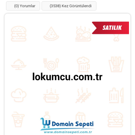
Influencer
Blog
Ücretsiz Ekle
Domainler
Markalar
Kategoriler
lokumcu.com.tr Satılık
Anasayfa
Domainler
lokumcu.com.tr
(0) Yorumlar
(3539) Kez Görüntülendi