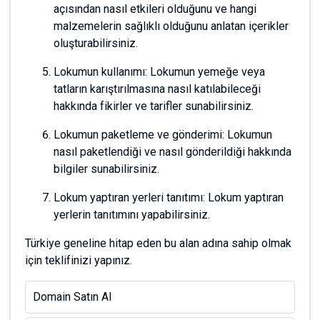
Kategoriler
Yeme - İçme
Tatlı İsimleri
com.tr
650,00 $ =
30.945,53 ₺
Teklif Ver
NOT:
Bu teklifi sunmamız hayalinizdeki domaine sahip olmanız
için size fırsat sağlayacaktır ancak yine de alım için bir garantisi
yoktur. Son karar satıcınındır.
Domain Hakkında
lokumcu.com.tr alan adıyla şu içerikler oluşturulabilir;
Lokumun tarihçesi ve Türkiye'de lokumun önemi: Lokumun