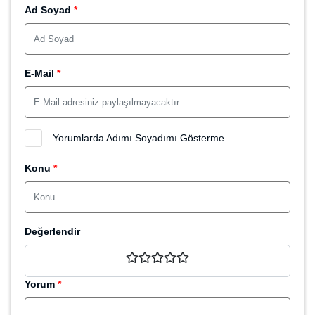
Bu Domain (1209) Kez Görüntülendi
Sayfayı Paylaş
WhatsApp ile paylaş
Facebook ile paylaş
Twitter ile paylaş
www.domainsepeti.com.tr/domain/mardinnakliyat-com-tr
Yorum Yap
Ad Soyad
*
E-Mail
*
Yorumlarda Adımı Soyadımı Gösterme
Konu
*
Değerlendir
Yorum
*