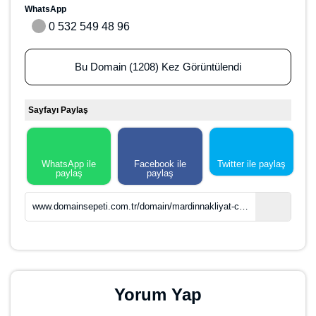
veya bir şirketin ürünlerinin depodan müşterilere ulaştırılması gibi
çeşitli amaçlar için kullanılabilir. Nakliyat hizmetleri, taşınacak
nesnenin büyüklüğü, ağırlığı ve taşınacağı mesafeye göre değişebilir.
Örneğin, bir evden eve taşınma işleminde, evdeki tüm eşyaların koli
haline getirilmesi, etiketlenmesi ve taşınacağı adrese ulaştırılması
gibi hizmetler sunulabilir. Benzer şekilde, bir ofis taşınması
işleminde de, ofis eşyalarının paketlenmesi, taşınacağı adrese
ulaştırılması ve tekrar montajı gibi hizmetler sunulabilir. Nakliyat
hizmetleri, ayrıca ambalaj ve depolama hizmetleri de sunabilir.
Bu alan adıyla Mardin bölgesinde nakliyat hizmeti veren şirketlerin
hizmetlerini karşılaştıran tablo veya rehberler de oluşturulabilir.
Böylelikle, Mardin bölgesinde nakliyat hizmeti arayan kullanıcılar
için faydalı bilgiler sunulmuş olur.
Domain Satın Al
Marka Satın Al
Hosting Satın Al
Domain Hak Sahibi
Saruhan Web Ajans
( Tüm Porföyü Görüntüle )
Ad Soyad
0 532 549 48 96
Telefon
info@saruhan.com
E-Mail
0 532 549 48 96
WhatsApp