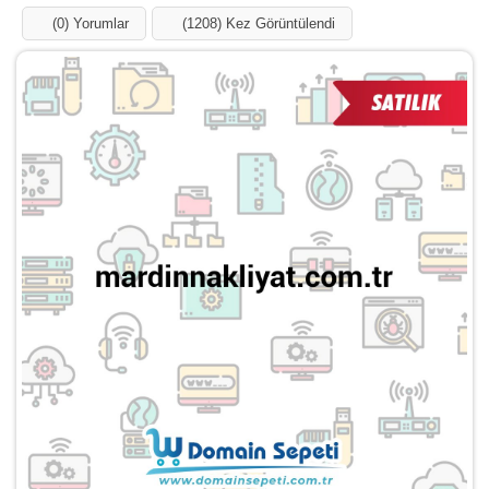
Influencer
Blog
Ücretsiz Ekle
Domainler
Markalar
Kategoriler
mardinnakliyat.com.tr Satılık
Anasayfa
Domainler
mardinnakliyat.com.tr
(0) Yorumlar
(1209) Kez Görüntülendi