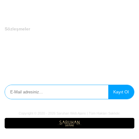
Kayıt Ol
Copyright © 2020 - 2026 Saruhan Web Ajans | Tüm Hakları
Saklıdır.
Domain
Marka
Sosyal Medya
Influencer
Domain Ekle
Ad Soyad / Firma Adı
*
E-Mail
*
Telefon
*
WhatsApp No
Domain
*
Domain Uzantısı
*
Domain Başlangıç Tarihi
*
Domain Bitiş Tarihi
*
Domain Tipi
*