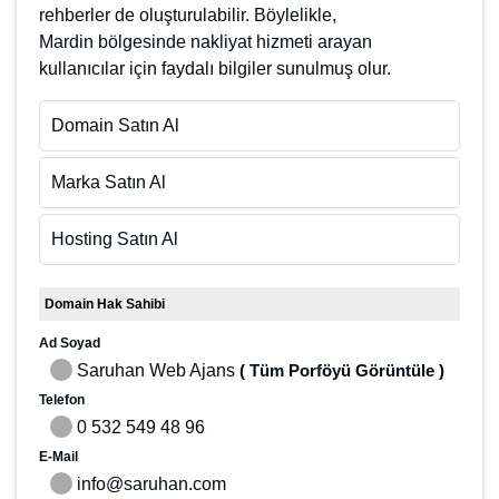
Kategoriler
Şehirler
com.tr
Nakliye
Mardin
200,00 $ =
9.521,70 ₺
Teklif Ver
NOT:
Bu teklifi sunmamız hayalinizdeki domaine sahip olmanız
için size fırsat sağlayacaktır ancak yine de alım için bir garantisi
yoktur. Son karar satıcınındır.
Domain Hakkında
Nakliyat, bir yerden diğerine bir nesnenin taşınması işlemidir.
Nakliyat hizmetleri, evden eve taşımacılık, ofisler arası taşımacılık