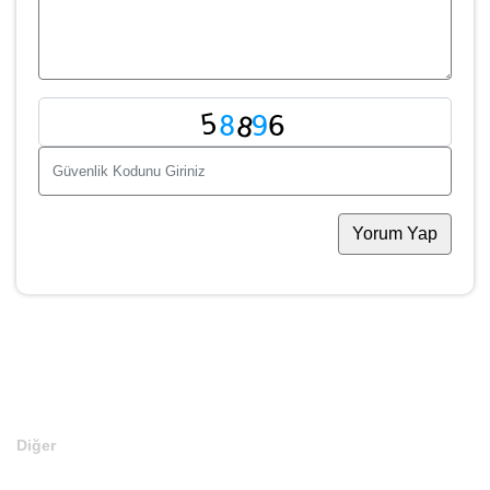
Yorum Yap
Fiyat Teklifi Ver
Ad Soyad
*
Telefon
*
E-Mail
*
Domain
*
Teklifiniz
*
Para Birimi
*
Mesajınız
WhatsApp ile Gönder
Teklif Ver
Diğer
Anasayfa
Markalar
Domainler