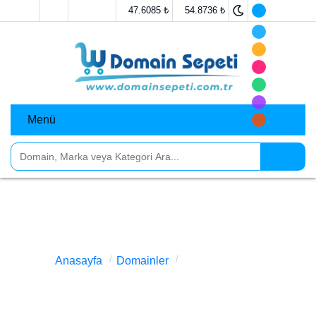
Anasayfa
İletişim
47.6085 ₺
54.8736 ₺
Menü
Domainler
Markalar
Sosyal Medya