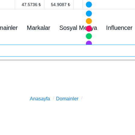
47.5736 ₺
54.9087 ₺
ainler
Markalar
Sosyal Medya
Influencer
muhsin.com.tr Satılık
Anasayfa
Domainler
muhsin.com.tr