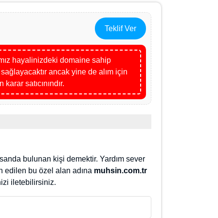
Teklif Ver
mız hayalinizdeki domaine sahip
t sağlayacaktır ancak yine de alım için bir
rar satıcınındır.
hsanda bulunan kişi demektir. Yardım sever
cih edilen bu özel alan adına
muhsin.com.tr
zi iletebilirsiniz.