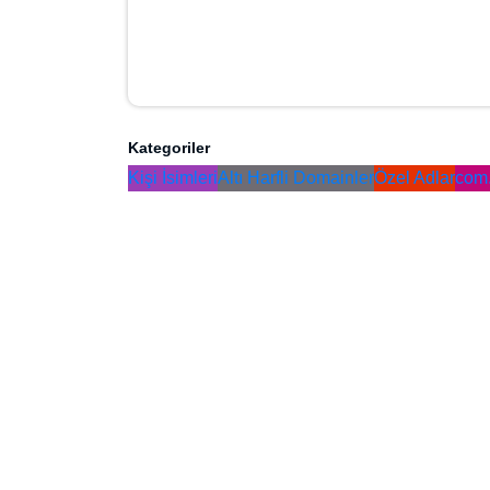
Kategoriler
Kişi İsimleri
Altı Harfli Domainler
Özel Ad