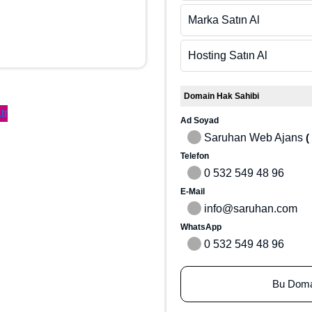
Marka Satın Al
Hosting Satın Al
Domain Hak Sahibi
lar
com.tr
Ad Soyad
Saruhan Web Ajans
( 
Telefon
0 532 549 48 96
E-Mail
info@saruhan.com
WhatsApp
0 532 549 48 96
Bu Doma