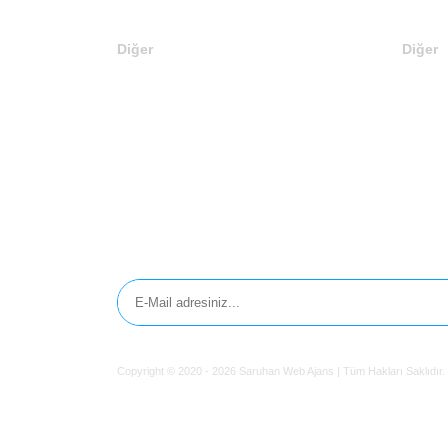
Diğer
Diğer
Anasayfa
En Son
Markalar
Web Si
Domainler
Editörü
Kategoriler
Teklif 
İletişim
E-Bülten'e Kayıt Olun
Copyright © 2020 - 2026 Saruhan Web Ajans | Tüm Hakları Saklıd