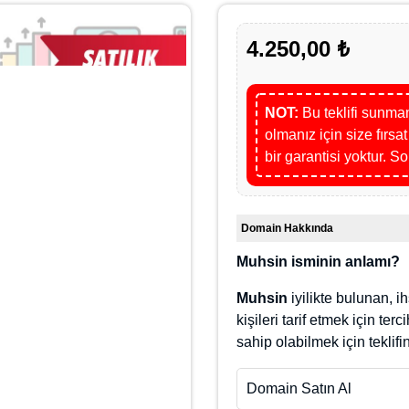
4.250,00 ₺
NOT:
Bu teklifi sunma
olmanız için size fırsa
garantisi yoktur. Son ka
Domain Hakkında
Muhsin isminin anlamı?
Muhsin
iyilikte bulunan, i
kişileri tarif etmek için ter
sahip olabilmek için teklifini
Domain Satın Al