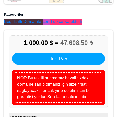
Kategoriler
Beş Harfli Domainler
com
Türkçe Karakterli
1.000,00 $ =
47.608,50 ₺
Teklif Ver
NOT:
Bu teklifi sunmamız hayalinizdeki
domaine sahip olmanız için size fırsat
sağlayacaktır ancak yine de alım için bir
garantisi yoktur. Son karar satıcınındır.