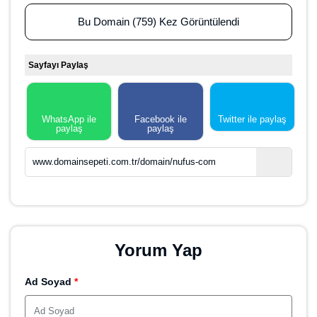
Bu Domain (759) Kez Görüntülendi
Sayfayı Paylaş
WhatsApp ile
Facebook ile
Twitter ile paylaş
paylaş
paylaş
www.domainsepeti.com.tr/domain/nufus-com
Yorum Yap
Ad Soyad
*