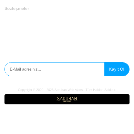
Sözleşmeler
Gizlilik Politikası
Çerez Politikası
Aydınlatma Metni
E-Bülten'e Kayıt Olun
Kayıt Ol
Copyright © 2020 - 2026 Saruhan Web Ajans | Tüm Hakları Saklıdır.