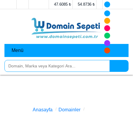
47.6085 ₺
54.8736 ₺
Menü
nüfus.com Satılık
Anasayfa
Domainler
nüfus.com