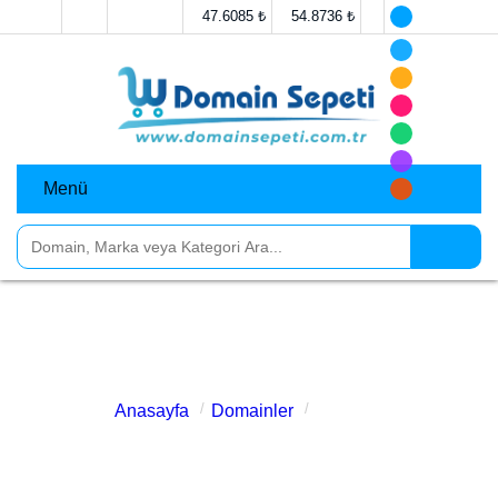
Anasayfa
İletişim
47.6085 ₺
54.8736 ₺
Menü
Domainler
Markalar
Sosyal Medya