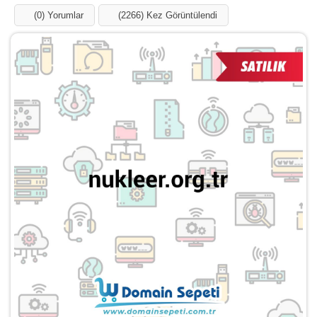
Influencer
Blog
Ücretsiz Ekle
Domainler
Markalar
Kategoriler
nukleer.org.tr Satılık
Anasayfa
Domainler
nukleer.org.tr
(0) Yorumlar
(2267) Kez Görüntülendi