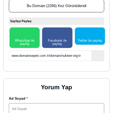
Kategoriler
Enerji
org.tr
Nükleer
400,00 $ =
19.043,40 ₺
Teklif Ver
NOT:
Bu teklifi sunmamız hayalinizdeki domaine sahip olmanız
için size fırsat sağlayacaktır ancak yine de alım için bir garantisi
yoktur. Son karar satıcınındır.
Domain Hakkında
Domain Satın Al
Marka Satın Al
Hosting Satın Al