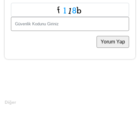
Yorum
*
Yorum Yap
Fiyat Teklifi Ver
Ad Soyad
*
Telefon
*
E-Mail
*
Domain
*
Teklifiniz
*
Para Birimi
*
Mesajınız