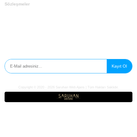
Gizlilik Politikası
Çerez Politikası
Aydınlatma Metni
E-Bülten'e Kayıt Olun
Kayıt Ol
Copyright © 2020 - 2026 Saruhan Web Ajans | Tüm Hakları
Saklıdır.
Domain
Marka
Sosyal Medya
Influencer
Domain Ekle
Ad Soyad / Firma Adı
*
E-Mail
*
Telefon
*
WhatsApp No
Domain
*