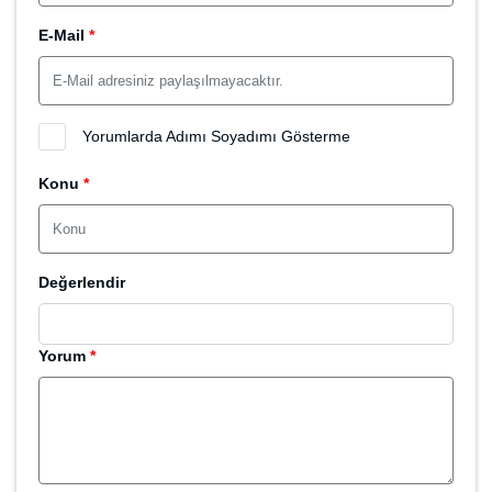
Domain Hak Sahibi
Saruhan Web Ajans
( Tüm Porföyü Görüntüle )
Ad Soyad
0 532 549 48 96
Telefon
info@saruhan.com
E-Mail
0 532 549 48 96
WhatsApp
Bu Domain (2267) Kez Görüntülendi
Sayfayı Paylaş
WhatsApp ile paylaş
Facebook ile paylaş
Twitter ile paylaş
www.domainsepeti.com.tr/domain/nukleer-org-tr
Yorum Yap
Ad Soyad
*
E-Mail
*
Yorumlarda Adımı Soyadımı Gösterme
Konu
*
Değerlendir