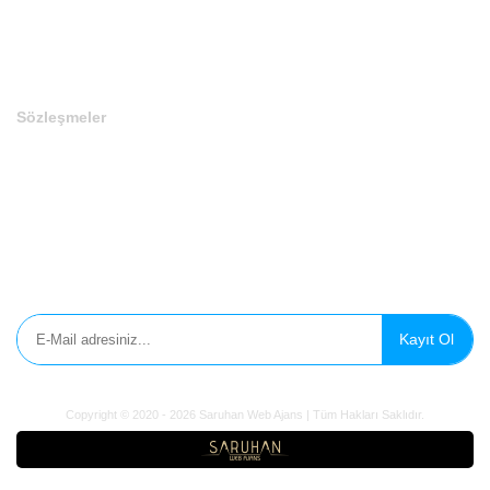
Ad Soyad / Firma Adı
*
E-Mail
*
Telefon
*
WhatsApp No
Domain
*
Domain Uzantısı
*
Domain Başlangıç Tarihi
*
Domain Bitiş Tarihi
*
Domain Tipi
*
Fiyat
*
Min. Teklif Fiyatı
*
Para Birimi
*
Tema
*
Web Site Dahil
*
Domain Hakkında
+ Domain Ekle