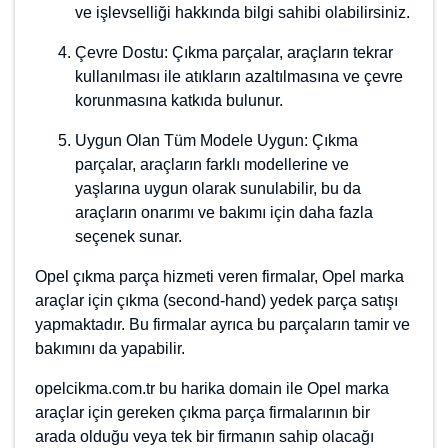
yada
Satın alma garantisiyle kiralayın
Yıl
Fiyat
1.Yıllık
500.00 $
2.Yıllık
300.00 $
2.Yıllık
200.00 $
NOT:
Bu teklifi sunmamız hayalinizdeki domaine sahip olmanız
için size fırsat sağlayacaktır ancak yine de alım için bir garantisi
yoktur. Son karar satıcınındır.
Domain Hakkında
Çıkma parça, bir araçtan çıkarılmış ve tekrar kullanılabilir durumda
olan yedek parçalardır. Bu parçalar, orijinal yedek parçalardan daha
uygun fiyatlı olabilir ve aynı zamanda araçların bakım ve onarımı
için gerekli olan parçaları sağlamak için kullanılabilir. Otomobiller
için çıkma parça seçenekleri, aracın modeline ve yaşına göre
değişebilir.
Çıkma parçaların avantajlarını şu şekilde sıralayabiliriz;
Uygun Fiyat: Çıkma parçalar, orijinal yedek parçalardan daha
uygun fiyatlıdır.