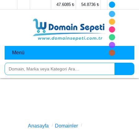
Anasayfa
İletişim
47.6085 ₺
54.8736 ₺
Menü
Domainler
Markalar
Sosyal Medya