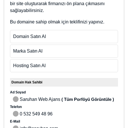
Kolay Bulunabilirlik: Çıkma parçalar, pazarda geniş bir
yelpazede bulunabilir ve araçların bakım ve onarımı için
gerekli olan parçaları kolayca temin edebilirsiniz.
Önceki Kullanım Historisi: Çıkma parçalar, bir araçtan
çıkarılmadan önce uzun süredir kullanılmış olduğundan,
araçların performansı ve işlevselliği hakkında bilgi sahibi
olabilirsiniz.
Çevre Dostu: Çıkma parçalar, araçların tekrar kullanılması ile
atıkların azaltılmasına ve çevre korunmasına katkıda bulunur.
Uygun Olan Tüm Modele Uygun: Çıkma parçalar, araçların
farklı modellerine ve yaşlarına uygun olarak sunulabilir, bu da
araçların onarımı ve bakımı için daha fazla seçenek sunar.
Opel çıkma parça hizmeti veren firmalar, Opel marka araçlar için
çıkma (second-hand) yedek parça satışı yapmaktadır. Bu firmalar
ayrıca bu parçaların tamir ve bakımını da yapabilir.
opelcikma.com.tr bu harika domain ile Opel marka araçlar için
gereken çıkma parça firmalarının bir arada olduğu veya tek bir
firmanın sahip olacağı bir site oluşturarak firmanızı ön plana
çıkmasını sağlayabilirsiniz.