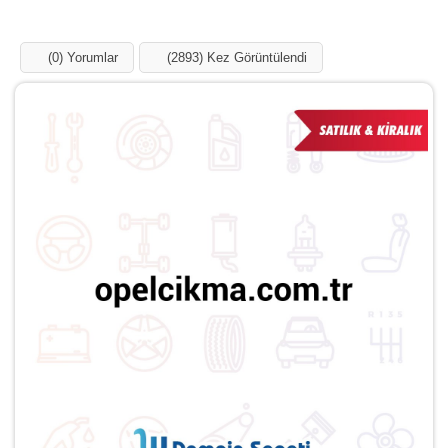
Influencer
Blog
Ücretsiz Ekle
Domainler
Markalar
Kategoriler
opelcikma.com.tr Satılık &
Kiralık
Anasayfa
Domainler
opelcikma.com.tr
(0) Yorumlar
(2894) Kez Görüntülendi