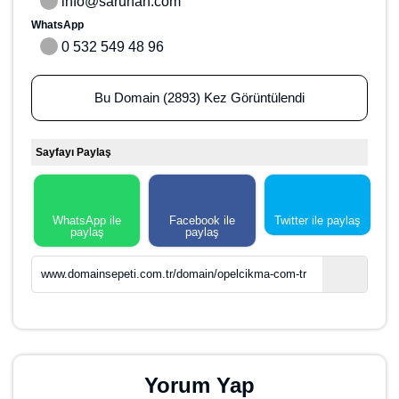
Bu domaine sahip olmak için teklifinizi yapınız.
Domain Satın Al
Marka Satın Al
Hosting Satın Al
Domain Hak Sahibi
Saruhan Web Ajans
( Tüm Porföyü Görüntüle )
Ad Soyad
0 532 549 48 96
Telefon
info@saruhan.com
E-Mail
0 532 549 48 96
WhatsApp
Bu Domain (2894) Kez Görüntülendi
Sayfayı Paylaş
WhatsApp ile paylaş
Facebook ile paylaş
Twitter ile paylaş
www.domainsepeti.com.tr/domain/opelcikma-com-tr
Yorum Yap
Ad Soyad
*