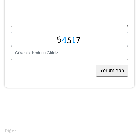
Mesajınız
WhatsApp ile Gönder
Teklif Ver
Diğer
Anasayfa
Markalar
Domainler
Kategoriler
İletişim
Diğer
En Son Satılan Domainler
Web Site Kurulu Domainler
Editörün Seçtikleri
Teklif Verin
Diğer