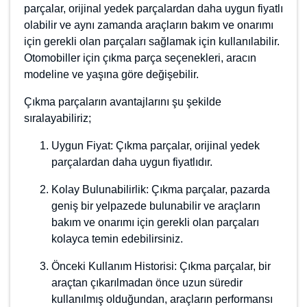
Kategoriler
Markalar
Oto Çıkmacı
Çıkma Parça
com.tr
Otomotiv
Oto Yedek Parça
Özel Domainler
1.000,00 $ =
47.608,50 ₺
Teklif Ver