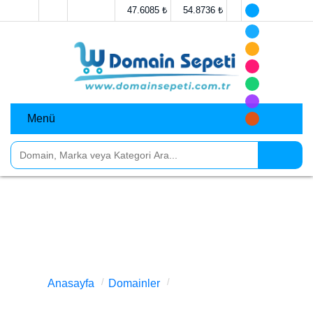
Anasayfa
İletişim
47.6085 ₺
54.8736 ₺
Menü
Domainler
Markalar
Sosyal Medya