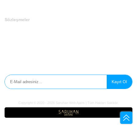
Sözleşmeler
Gizlilik Politikası
Çerez Politikası
Aydınlatma Metni
E-Bülten'e Kayıt Olun
Kayıt Ol
Copyright © 2020 - 2026 Saruhan Web Ajans | Tüm Hakları
Saklıdır.
Domain
Marka
Sosyal Medya
Influencer
Domain Ekle
Ad Soyad / Firma Adı
*
E-Mail
*
Telefon
*