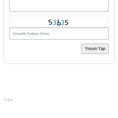
Konu
*
Değerlendir
Yorum
*
Yorum Yap
Fiyat Teklifi Ver
Ad Soyad
*
Telefon
*
E-Mail
*
Domain
*
Teklifiniz
*
Para Birimi
*
Mesajınız