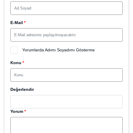
Marka Satın Al
Hosting Satın Al
Domain Hak Sahibi
Saruhan Web Ajans
( Tüm Porföyü Görüntüle )
Ad Soyad
0 532 549 48 96
Telefon
info@saruhan.com
E-Mail
0 532 549 48 96
WhatsApp
Bu Domain (631) Kez Görüntülendi
Sayfayı Paylaş
WhatsApp ile paylaş
Facebook ile paylaş
Twitter ile paylaş
www.domainsepeti.com.tr/domain/promosyonmarket-com-tr
Yorum Yap
Ad Soyad
*
E-Mail
*
Yorumlarda Adımı Soyadımı Gösterme