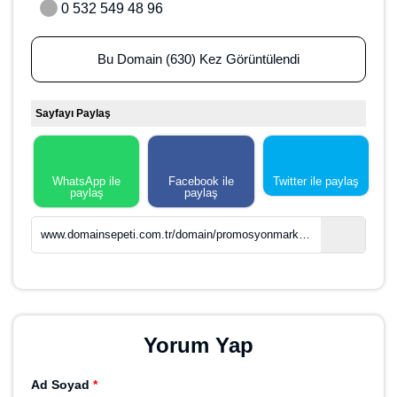
Kategoriler
Alışveriş
E-Ticaret
com.tr
450,00 $ =
21.423,83 ₺
Teklif Ver
NOT:
Bu teklifi sunmamız hayalinizdeki domaine sahip olmanız
için size fırsat sağlayacaktır ancak yine de alım için bir garantisi
yoktur. Son karar satıcınındır.
Domain Hakkında
Domain Satın Al