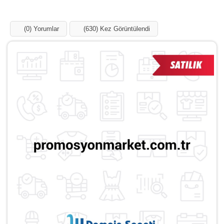
Influencer
Blog
Ücretsiz Ekle
Domainler
Markalar
Kategoriler
promosyonmarket.com.tr
Satılık
Anasayfa
Domainler
promosyonmarket.com.tr
(0) Yorumlar
(631) Kez Görüntülendi