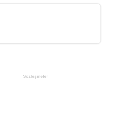
Sözleşmeler
Gizlilik Politikası
Çerez Politikası
Aydınlatma Metni