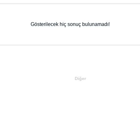
Gösterilecek hiç sonuç bulunamadı!
Diğer
 Satılan Domainler
En Ucuz Domainler
te Kurulu Domainler
En Pahalı Domainler
n Seçtikleri
Son Eklenen Domainler
Verin