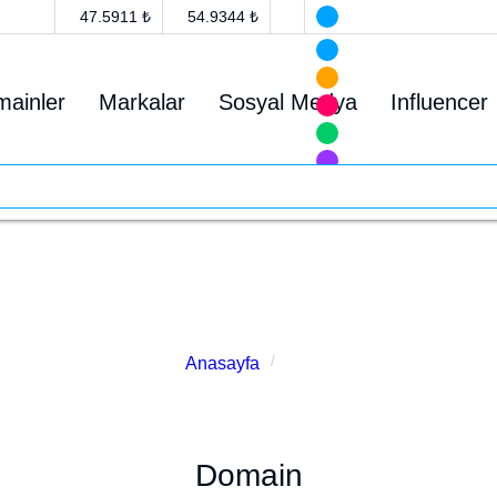
47.5911 ₺
54.9344 ₺
ainler
Markalar
Sosyal Medya
Influencer
Avukat
Anasayfa
Avukat
Domain