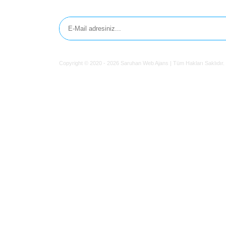
E-Bülten'e Kayıt Olun
Copyright © 2020 - 2026 Saruhan Web Ajans | Tüm Hakları Saklıd