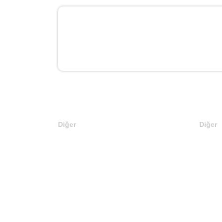
Diğer
Diğer
Anasayfa
En Son
Markalar
Web Si
Domainler
Editörü
Kategoriler
Teklif 
İletişim