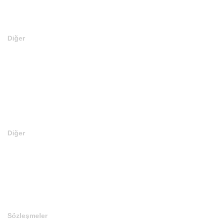
Diğer
En Son Satılan Domainler
Web Site Kurulu Domainler
Editörün Seçtikleri
Teklif Verin
Diğer
En Ucuz Domainler
En Pahalı Domainler
Son Eklenen Domainler
Sözleşmeler