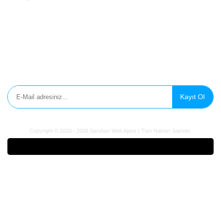
Gizlilik Politikası
Çerez Politikası
Aydınlatma Metni
E-Bülten'e Kayıt Olun
Kayıt Ol
Copyright © 2020 - 2026 Saruhan Web Ajans | Tüm Hakları Saklıdır.