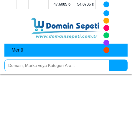
47.6085 ₺
54.8736 ₺
Menü
Bağış
Bağış kategorisinde, bağış yapabileceğiniz
organizasyonlar veya kuruluşlar için özel domainler
bulabilirsiniz. Bu kategori, sosyal sorumluluk, hayır