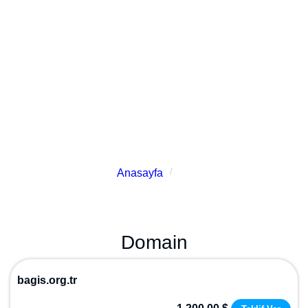
kuruluşları, çevre koruma gibi farklı konularda bağış
yapabileceğiniz organizasyonlar veya kuruluşlar için
değerli bir kaynaktır. Bağış yapabileceğiniz
organizasyonlar veya kuruluşlar için
kullanabileceğiniz özel domainler sayesinde,
müşterilerinizin sizi daha kolay bulmasını sağlayabilir
ve işletmenizin sosyal sorumluluk bilincini
arttırabilirsiniz.
Anasayfa
Bağış
Domain
bagis.org.tr
1.200,00 $
Teklif Ver