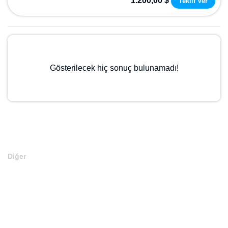
Gösterilecek hiç sonuç bulunamadı!
Diğer
Anasayfa
Markalar
Domainler
Kategoriler
İletişim