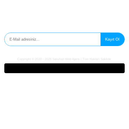
Aydınlatma Metni
E-Bülten'e Kayıt Olun
Kayıt Ol
Copyright © 2020 - 2026 Saruhan Web Ajans | Tüm Hakları Saklıdır.