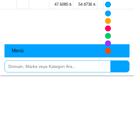
47.6085 ₺
54.8736 ₺
Menü
Evcil Hayvan Oteli
Evcil Hayvan Oteli kategori sayfamızda, sizlere en iyi
pet otellerini, köpek otelleri, pati otelleri ve kedi
otelleri gibi evcil hayvanlar için hizmet veren