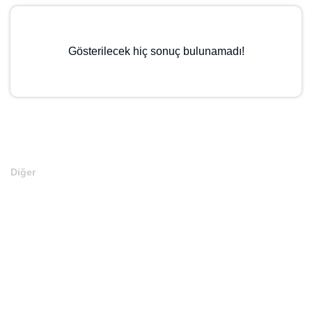
Gösterilecek hiç sonuç bulunamadı!
Diğer
Anasayfa
Markalar
Domainler
Kategoriler
İletişim