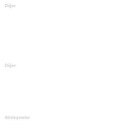
Diğer
En Son Satılan Domainler
Web Site Kurulu Domainler
Editörün Seçtikleri
Teklif Verin
Diğer
En Ucuz Domainler
En Pahalı Domainler
Son Eklenen Domainler
Sözleşmeler
Gizlilik Politikası
Çerez Politikası