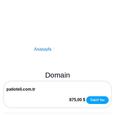
işletmeler ile ilgili domainleri sunuyoruz. Bu kategori
içinde, en kaliteli ve önemli evcil hayvan otelleri ile
ilgili domainleri bulabilirsiniz. Evcil hayvanlarınıza en
iyi hizmeti sunmak isteyen işletmeler için ideal bir
domain adı ile daha profesyonel ve güvenilir bir
şekilde müşterilerinize hizmet sunabilirsiniz.
Anasayfa
Evcil Hayvan Oteli
Domain
patioteli.com.tr
875,00 $
Teklif Ver