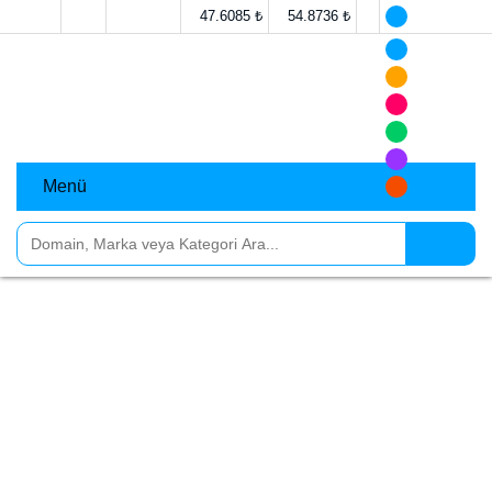
47.6085 ₺
54.8736 ₺
Menü
Nükleer
Bu kategori içinde, nükleer enerji, nükleer araştırma
ve diğer nükleer ile ilgili alanlarla ilgili özel olarak
seçilmiş, önemli ve değerli domain isimlerini