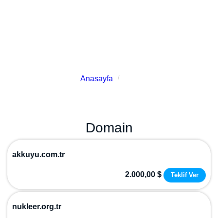
bulabilirsiniz. Ayrıca, bu kategori sayesinde nükleer
enerji kullanımı konusunda farkındalık yaratmayı
amaçlamaktayız ve Türkiye'de yapımı devam eden
Akkuyu Nükleer Santrali ile ilgili de domain
seçenekleri sunuyoruz.
Anasayfa
Nükleer
Domain
akkuyu.com.tr
2.000,00 $
Teklif Ver
nukleer.org.tr