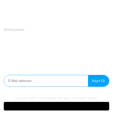
Son Eklenen Domainler
Sözleşmeler
Gizlilik Politikası
Çerez Politikası
Aydınlatma Metni
E-Bülten'e Kayıt Olun
Kayıt Ol
Copyright © 2020 - 2026 Saruhan Web Ajans | Tüm Hakları Saklıdır.