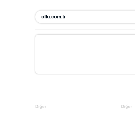
Influencer
Blog
Ücretsiz Ekle
Domainler
Markalar
Kategoriler
Of
Trabzon'un Of ilçesidir.
Anasayfa
Of
oflu.com.tr