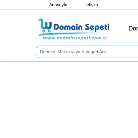
Anasayfa
İletişim
47.6085 ₺
54.8736 ₺
Menü
Domainler
Markalar
Sosyal Medya