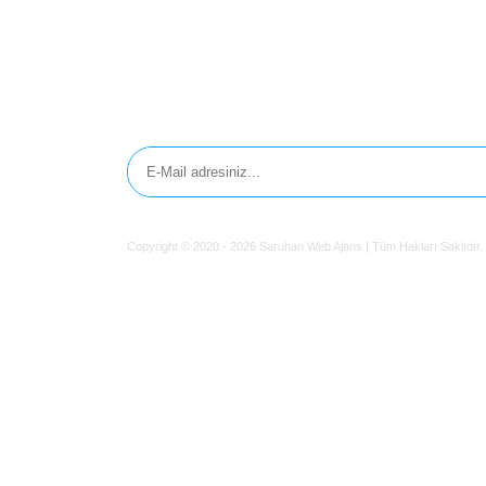
200,00 $
Teklif Ver
Gösterilecek hiç sonuç bulunamadı!
Diğer
Anasayfa
Markalar
Domainler
Kategoriler
İletişim
Diğer
En Son Satılan Domainler
Web Site Kurulu Domainler
Editörün Seçtikleri
Teklif Verin
Diğer
En Ucuz Domainler
En Pahalı Domainler