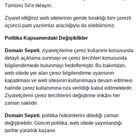
Marka Hakkında
+ Marka Ekle
Sosyal Medya Hesabı Ekle
Ad Soyad / Firma Adı
*
E-Mail
*
Telefon
*
WhatApp
Hesap Adı/ Sayfa Adı
*
Takipçi Sayısı
*
Konu
*
Fiyat Aralığı
*
Para Birimi
*
Hesap / Sayfa Hakkında
+ Hesap Ekle
Influencer Hesabı Ekle