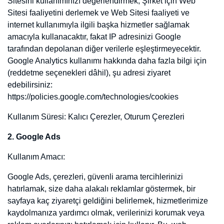
bellekte veya e-postanızdan veri veya başkaca herhangi bir kişisel
bilgi almak için tasarlanmamıştır. Tarayıcıların pek çoğu başta teknik
iletişim dosyasını kabul eder biçimde tasarlanmıştır ancak
kullanıcılar dilerse teknik iletişim dosyasının gelmemesi veya teknik
iletişim dosyasının gönderildiğinde uyarı verilmesini sağlayacak
biçimde ayarları değiştirebilirler.
Firmamız, işbu "Gizlilik Politikası" hükümlerini dilediği zaman
sitede yayınlamak veya kullanıcılara elektronik posta göndermek
veya sitesinde yayınlamak suretiyle değiştirebilir. Gizlilik Politikası
hükümleri değiştiği takdirde, yayınlandığı tarihte yürürlük kazanır.
4.Üçüncü Taraf Çerezleri
Web sitemizdeki üçüncü taraf seçenekleri ile ilgili üçüncü taraf
tarafından yerleştirilen ve okunan çerezlerdir. Üçüncü taraf çerezleri
https://www.domainsepeti.com.tr tarafından değil, ilgili üçüncü taraf
tarafından okunur veya okunmaz. Bu çerezleri kullanarak
kaydedilen verileri ve bunların amaçları için sınırlı bilgi ve
kontrolümüz var. Üçüncü taraf çerezleri, işlevsel, kesinlikle mutlâk
ve analiz çerezlerini içerebilir. Üçüncü taraflar, toplanan bilgileri
kendi amaçları için kullanabilirler. Toplanan bilgiler (diğer çerezlerin
yanı sıra) ilgili üçüncü taraf seçeneklerini nasıl kullanacağı hakkında
bilgi içerir ve ilgili üçüncü tarafın kullanıcılarını tanımasına izin
verebilir.