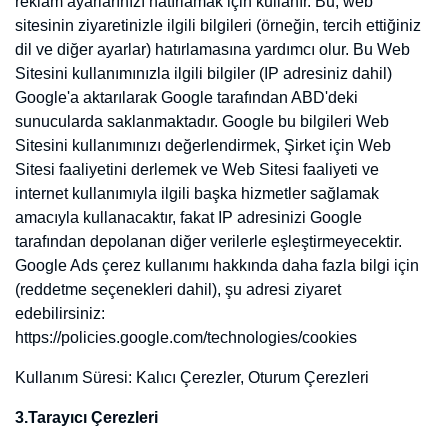
Bu çerezlere izin verilmesinin, YouTube gibi üçüncü taraf video
sağlayıcılarını izlemek için kullanılan seçenekleri veya Facebook
gibi sosyal medya platformlarında web sitemizden içerik paylaşmak
için kolay araçlar bulunduğunu unutmayın.
Bu tanımlama bilgileri ve ilgili üçüncü tarafların toplanan bilgileri
nasıl kullandıkları hakkında daha fazla bilgi için lütfen aşağıda
verilen bağlantıları kullanın veya ilgili üçüncü kişiyle iletişime geçin.
5.Formlarla İlgili Çerezler
İletişim sayfamız üzerinden bize veri gönderdiğinizde, çerezler
gelecekteki yazışmalar için kullanıcı ayrıntılarınızı hatırlayacak
şekilde ayarlanabilir.
Çerezler Neden Kullanılmaktadır?
Çerezler aşağıdaki amaçlar kapsamında kullanılmaktadır;
Web sitesinin çalışması için gerekli temel fonksiyonları
gerçekleştirmek,
Web sitesini analiz etmek ve web sitesinin performansını
arttırmak,
Web sitesinin işlevselliğini arttırmak ve kullanım kolaylığı
sağlamak,