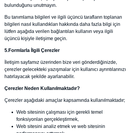
2. Araçlar düğmesine ve İnternet seçenekleri'ne dokunun veya
tıklayın.
3. Gizlilik sekmesine dokunun veya tıklayın, ardından tüm
tanımlama bilgilerini engellemek için Ayarlar'ın altında bulunan
kaydırıcıyı yukarıya hareket ettirin ve Tamam düğmesine dokunun
veya tıklayın.
• Microsoft Edge
1. Microsoft Edge tarayıcınızın sağ üst köşesinden üç nokta işareti
olan bölüme tıklayın ve Ayarlar bölümüne gelin.
2. Karşınıza gelen yeni pencereden Temizlenecek Öğeleri Seç
dedikten sonra karşınıza gelen pencereden temizlemek istediğiniz
bölümleri seçin.
3. Burada birçok bölüm bulunmaktadır. İstediğinizi seçerek
temizleme işlemine başlayabilirsiniz
• Google Chrome
1. Bilgisayarınızda Chrome'u açın.
2. Sağ üstte Diğer Ayarlar'ı tıklayın.