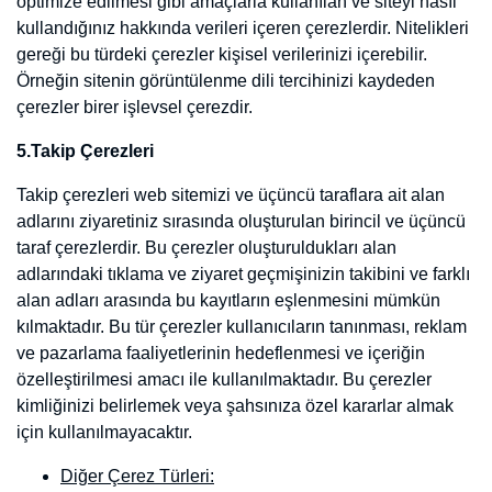
Web Sitesi'nde aşağıda yer alan çerezler kullanmaktadır:
1: Google Analytics
Kullanım Amacı:
Google Analytics, çerezleri ziyaretçilerin Web Sitesini nasıl
kullandıklarını analiz etmek amacıyla kullanır. Bu Web Sitesini
kullanımınızla ilgili bilgiler (IP adresiniz dahil) Google'a aktarılarak
Google tarafından ABD'deki sunucularda saklanmaktadır. Google
bu bilgileri Web Sitesini kullanımınızı değerlendirmek, Şirket için
Web Sitesi faaliyetini derlemek ve Web Sitesi faaliyeti ve internet
kullanımıyla ilgili başka hizmetler sağlamak amacıyla kullanacaktır,
fakat IP adresinizi Google tarafından depolanan diğer verilerle
eşleştirmeyecektir. Google Analytics kullanımı hakkında daha fazla
bilgi için (reddetme seçenekleri dâhil), şu adresi ziyaret edebilirsiniz:
https://policies.google.com/technologies/cookies
Kullanım Süresi: Kalıcı Çerezler, Oturum Çerezleri
2. Google Ads
Kullanım Amacı: