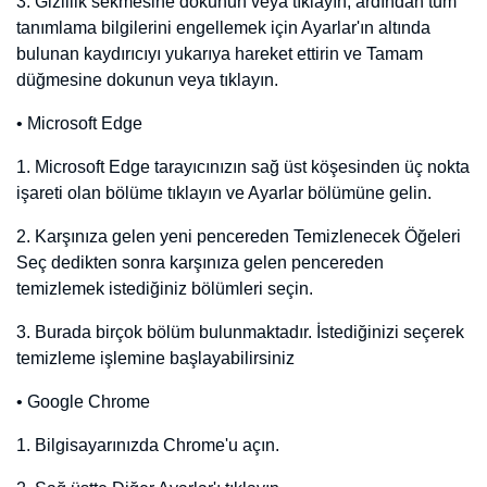
En Son Satılan Domainler
Web Site Kurulu Domainler
Editörün Seçtikleri
Teklif Verin
Diğer
En Ucuz Domainler
En Pahalı Domainler
Son Eklenen Domainler
Sözleşmeler
Gizlilik Politikası
Çerez Politikası
Aydınlatma Metni
E-Bülten'e Kayıt Olun
Kayıt Ol
Copyright © 2020 - 2026 Saruhan Web Ajans | Tüm Hakları
Saklıdır.