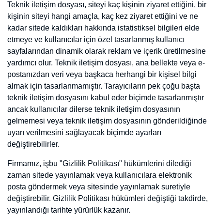
Kişiselleştirme faaliyetlerini gerçekleştirmek.
Çerez Tercihleri Nasıl Yönetilir?
Ziyaretçilerin kendilerine ait hangi kişisel verilerin toplanabildiği
konusunda tercihlerini serbestçe kullanabilmesi web site için son
derece önemlidir. Bununla birlikte, web sitesinin çalışması için
zorunlu olan çerezler konusunda tercih yönetimi mümkün
olamamaktadır. Ayrıca, bazı çerezlerin kapatılması halinde web
sitesinin çeşitli fonksiyonlarının çalışmayabileceğini hatırlatırız.
Web sitesi için kullanılan çerezlere dair tercihlerinizi ne şekilde
yönetebileceğinize ilişkin bilgiler aşağıdaki gibidir:
Ziyaretçiler, web sitesini görüntüledikleri tarayıcı ayarlarını
değiştirerek çerezlere ilişkin tercihlerini kişiselleştirme imkânına
sahiptir. Eğer kullanılmakta olan tarayıcı bu imkânı sunmaktaysa,
tarayıcı ayarları üzerinden çerezlere ilişkin tercihleri değiştirmek
mümkündür. Böylelikle, tarayıcının sunmuş olduğu imkânlara göre
farklılık gösterebilmekle birlikte, veri sahiplerinin çerezlerin
kullanılmasını engelleme, çerez kullanılmadan önce uyarı almayı
tercih etme veya sadece bazı çerezleri devre dışı bırakma ya da silme
imkânları bulunmaktadır. Çerezlere ilişkin tercihlerin, ziyaretçinin
web sitesine erişim sağladığı her bir cihaz özelinde ayrı ayrı
yapılması gerekebilmektedir.