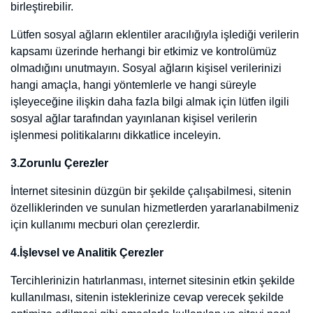
kullanılması, sitenin isteklerinize cevap verecek şekilde optimize
edilmesi gibi amaçlarla kullanılan ve siteyi nasıl kullandığınız
hakkında verileri içeren çerezlerdir. Nitelikleri gereği bu türdeki
çerezler kişisel verilerinizi içerebilir. Örneğin sitenin görüntülenme
dili tercihinizi kaydeden çerezler birer işlevsel çerezdir.
5.Takip Çerezleri
Takip çerezleri web sitemizi ve üçüncü taraflara ait alan adlarını
ziyaretiniz sırasında oluşturulan birincil ve üçüncü taraf çerezlerdir.
Bu çerezler oluşturuldukları alan adlarındaki tıklama ve ziyaret
geçmişinizin takibini ve farklı alan adları arasında bu kayıtların
eşlenmesini mümkün kılmaktadır. Bu tür çerezler kullanıcıların
tanınması, reklam ve pazarlama faaliyetlerinin hedeflenmesi ve
içeriğin özelleştirilmesi amacı ile kullanılmaktadır. Bu çerezler
kimliğinizi belirlemek veya şahsınıza özel kararlar almak için
kullanılmayacaktır.
Diğer Çerez Türleri:
Lütfen sosyal ağların eklentiler aracılığıyla işlediği verilerin kapsamı
üzerinde herhangi bir etkimiz ve kontrolümüz olmadığını
unutmayın. Sosyal ağların kişisel verilerinizi hangi amaçla, hangi
yöntemlerle ve hangi süreyle işleyeceğine ilişkin daha fazla bilgi
almak için lütfen ilgili sosyal ağlar tarafından yayınlanan kişisel
verilerin işlenmesi politikalarını dikkatlice inceleyin.