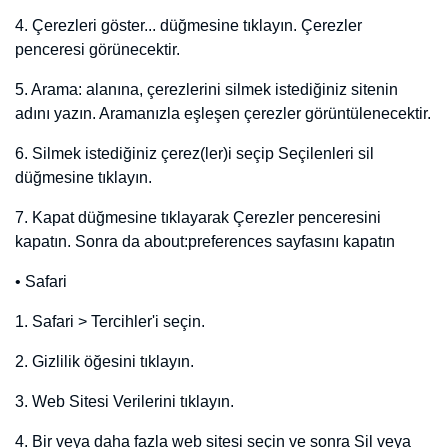
Para Birimi
*
Tema
*
Web Site Dahil
*
Domain Hakkında
+ Domain Ekle
Marka Ekle
Ad Soyad / Firma Adı
*
E-Mail
*
Telefon
*
WhatsApp No
Marka
*
Sınıf
*
Fiyat
*
Min. Teklif Fiyatı
*
Para Birimi
*