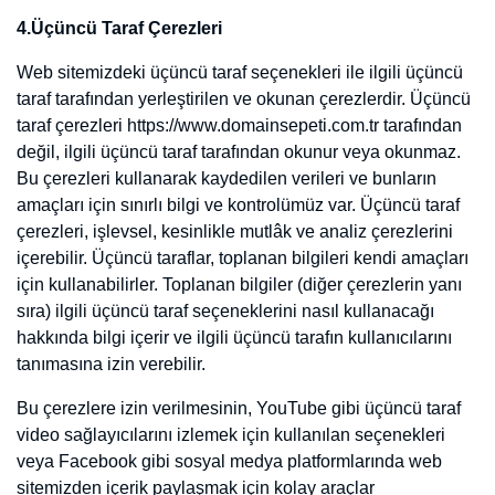
Google Analytics tarafından yönetilen çerezleri kapatmak için
tıklayınız.
Google tarafından yerleştirilen ve okunan üçüncü taraf çerezleri için
buraya
tıklayın.
Google tarafından sağlanan kişiselleştirilmiş reklam deneyimini
yönetmek için
tıklayınız.
Facebook gizlilik politikası (veri kullanımı) için buraya
tıklayın.
Twitter tarafından yerleştirilen ve okunan üçüncü taraf çerezlerini
okumak için buraya
tıklayın.
YouTube tarafından yerleştirilen ve okunan üçüncü taraf çerezlerini
okumak için buraya
tıklayın.
Aşağıda farklı internet tarayıcıları üzerinden çerezlerin
kullanılmasını engellemek için hangi adımların izlenmesi gerektiğine
ilişkin bilgiler yer almaktadır:
• Internet Explorer
1. Masaüstünü açın ve görev çubuğunda Internet Explorer simgesine
dokunun veya tıklayın.