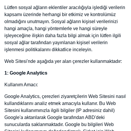
Google Ads, çerezleri, güvenli arama tercihlerinizi hatırlamak, size
daha alakalı reklamlar göstermek, bir sayfaya kaç ziyaretçi geldiğini
belirlemek, hizmetlerimize kaydolmanıza yardımcı olmak,
verilerinizi korumak veya reklam ayarlarınızı hatırlamak için
kullanır. Bu, web sitesinin ziyaretinizle ilgili bilgileri (örneğin, tercih
ettiğiniz dil ve diğer ayarlar) hatırlamasına yardımcı olur. Bu Web
Sitesini kullanımınızla ilgili bilgiler (IP adresiniz dahil) Google'a
aktarılarak Google tarafından ABD'deki sunucularda
saklanmaktadır. Google bu bilgileri Web Sitesini kullanımınızı
değerlendirmek, Şirket için Web Sitesi faaliyetini derlemek ve Web
Sitesi faaliyeti ve internet kullanımıyla ilgili başka hizmetler
sağlamak amacıyla kullanacaktır, fakat IP adresinizi Google
tarafından depolanan diğer verilerle eşleştirmeyecektir. Google Ads
çerez kullanımı hakkında daha fazla bilgi için (reddetme seçenekleri
dahil), şu adresi ziyaret edebilirsiniz:
https://policies.google.com/technologies/cookies
Kullanım Süresi: Kalıcı Çerezler, Oturum Çerezleri
3.Tarayıcı Çerezleri
Teknik iletişim dosyası, siteyi kaç kişinin ziyaret ettiğini, bir kişinin
siteyi hangi amaçla, kaç kez ziyaret ettiğini ve ne kadar sitede
kaldıkları hakkında istatistiksel bilgileri elde etmeye ve kullanıcılar
için özel tasarlanmış kullanıcı sayfalarından dinamik olarak reklam
ve içerik üretilmesine yardımcı olur. Teknik iletişim dosyası, ana