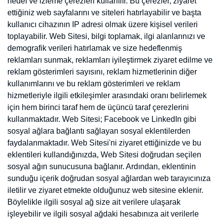
Facebook ve LinkedIn gibi sosyal ağlara bağlantı sağlayan sosyal
eklentilerden faydalanmaktadır. Web Sitesi'ni ziyaret ettiğinizde ve
bu eklentileri kullandığınızda, Web Sitesi doğrudan seçilen sosyal
ağın sunucusuna bağlanır. Ardından, eklentinin sunduğu içerik
doğrudan sosyal ağlardan web tarayıcınıza iletilir ve ziyaret etmekte
olduğunuz web sitesine eklenir. Böylelikle ilgili sosyal ağ size ait
verilere ulaşarak işleyebilir ve ilgili sosyal ağdaki hesabınıza ait
verilerle birleştirebilir.
Lütfen sosyal ağların eklentiler aracılığıyla işlediği verilerin kapsamı
üzerinde herhangi bir etkimiz ve kontrolümüz olmadığını
unutmayın. Sosyal ağların kişisel verilerinizi hangi amaçla, hangi
yöntemlerle ve hangi süreyle işleyeceğine ilişkin daha fazla bilgi
almak için lütfen ilgili sosyal ağlar tarafından yayınlanan kişisel
verilerin işlenmesi politikalarını dikkatlice inceleyin.
3.Zorunlu Çerezler
İnternet sitesinin düzgün bir şekilde çalışabilmesi, sitenin
özelliklerinden ve sunulan hizmetlerden yararlanabilmeniz için
kullanımı mecburi olan çerezlerdir.
4.İşlevsel ve Analitik Çerezler
Tercihlerinizin hatırlanması, internet sitesinin etkin şekilde