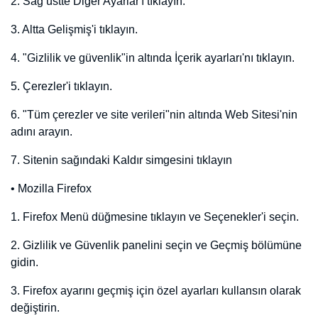
Domain
Marka
Sosyal Medya
Influencer
Domain Ekle
Ad Soyad / Firma Adı
*
E-Mail
*
Telefon
*
WhatsApp No
Domain
*
Domain Uzantısı
*
Domain Başlangıç Tarihi
*
Domain Bitiş Tarihi
*
Domain Tipi
*
Fiyat
*
Min. Teklif Fiyatı
*