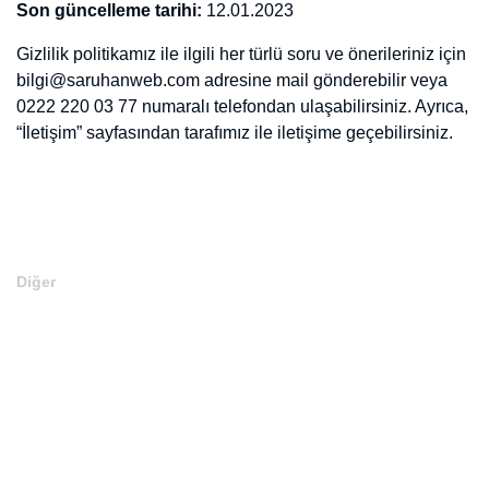
Ad Soyad / Firma Adı
*
E-Mail
*
Telefon
*
WhatApp
Hesap Adı
*
Konu
*
Takipçi Sayısı
*
Hesap Tipi
*
Fiyat
*
Para Birimi
*
Hesap Hakkında
+ Hesap Ekle