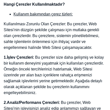
Çerezler ziyaretçilere ilişkin isim, cinsiyet veya adres gibi kişisel
verileri içermezler. Teknik iletişim dosyası site hakkında durum ve
tercihleri saklayarak bir sitenin daha verimli çalışmasının yanı sıra
kişisel ihtiyaçlarınıza daha uygun ve hızlı bir ziyaret deneyimi
yaşatmak için kişiselleştirilmiş sayfaların sunulabilmesine olanak
tanır.
Hangi Çerezler Kullanılmaktadır?
Kullanım bakımından çerez türleri:
Kullanılması Zorunlu Olan Çerezler: Bu çerezler, Web Sitesi'nin
düzgün şekilde çalışması için mutlaka gerekli olan çerezlerdir. Bu
çerezlere, sistemin yönetilebilmesi, sahte işlemlerin önlenmesi için
ihtiyaç vardır ve engellenmesi halinde Web Sitesi çalışamayacaktır.
1.İşlev Çerezleri:
Bu çerezler size daha gelişmiş ve kolay bir
kullanım deneyimi yaşatmak için kullanılan çerezlerdir. Örneğin
önceki tercihlerinizi hatırlamak, Web Sitesi üzerinde yer alan bazı
içeriklere rahatça erişmenizi sağlamak işlevlerini yerine
getirmektedir. Aşağıda detaylı olarak açıklanan şekilde bu çerezlerin
kullanımını engelleyebilirsiniz.
2.Analiz/Performans Çerezleri:
Bu çerezler, Web Sitesi'nin
işleyişinizi analiz edip anlamımızı sağlayan ve sizinle etkileşime
geçerek Web Sitesi'ni geliştirebilmemizi sağlamaktadır. Aşağıda