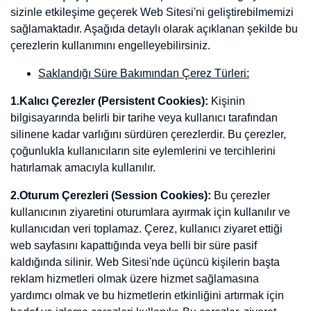
detaylı olarak açıklanan şekilde bu çerezlerin kullanımını
engelleyebilirsiniz.
Saklandığı Süre Bakımından Çerez Türleri:
1.Kalıcı Çerezler (Persistent Cookies):
Kişinin bilgisayarında
belirli bir tarihe veya kullanıcı tarafından silinene kadar varlığını
sürdüren çerezlerdir. Bu çerezler, çoğunlukla kullanıcıların site
eylemlerini ve tercihlerini hatırlamak amacıyla kullanılır.
2.Oturum Çerezleri (Session Cookies):
Bu çerezler kullanıcının
ziyaretini oturumlara ayırmak için kullanılır ve kullanıcıdan veri
toplamaz. Çerez, kullanıcı ziyaret ettiği web sayfasını kapattığında
veya belli bir süre pasif kaldığında silinir. Web Sitesi'nde üçüncü
kişilerin başta reklam hizmetleri olmak üzere hizmet sağlamasına
yardımcı olmak ve bu hizmetlerin etkinliğini artırmak için hedef ve
izleme çerezleri kullanılır. Bu çerezler, ziyaret ettiğiniz web
sayfalarını ve siteleri hatırlayabilir ve başta kullanıcı cihazının IP
adresi olmak üzere kişisel verileri toplayabilir. Web Sitesi, bilgi
toplamak, ilgi alanlarınızı ve demografik verileri hatırlamak ve size
hedeflenmiş reklamları sunmak, reklamları iyileştirmek ziyaret
edilme ve reklam gösterimleri sayısını, reklam hizmetlerinin diğer
kullanımlarını ve bu reklam gösterimleri ve reklam hizmetleriyle
ilgili etkileşimler arasındaki oranı belirlemek için hem birinci taraf
hem de üçüncü taraf çerezlerini kullanmaktadır. Web Sitesi;