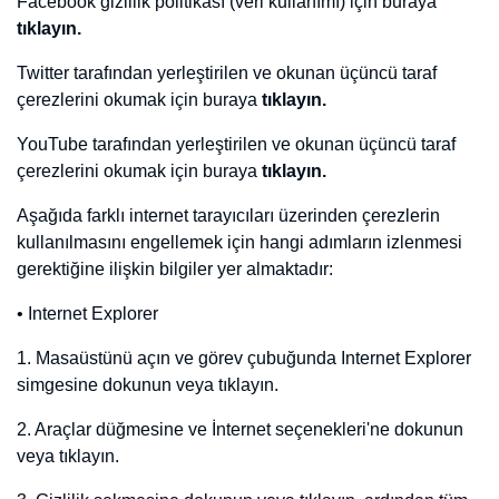
bilgilendirme uyarısının kapatılması ve web sitesinin kullanılmaya
devam edilmesi halinde çerez kullanımına rıza verildiği kabul
edilmektedir. Ziyaretçilerin çerez tercihlerini değiştirme imkânı her
zaman saklıdır.
Domain Sepeti
, politika hükümlerini dilediği zaman değiştirebilir.
Güncel politika, web sitede yayınlandığı tarihte yürürlük kazanır.
Son güncelleme tarihi:
12.01.2023
Gizlilik politikamız ile ilgili her türlü soru ve önerileriniz için
bilgi@saruhanweb.com adresine mail gönderebilir veya 0222 220
03 77 numaralı telefondan ulaşabilirsiniz. Ayrıca,
“İletişim”
sayfasından tarafımız ile iletişime geçebilirsiniz.
Diğer
Anasayfa
Markalar
Domainler
Kategoriler
İletişim
Diğer