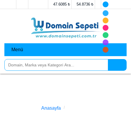
Anasayfa
İletişim
47.6085 ₺
54.8736 ₺
Menü
Domainler
Markalar
Sosyal Medya