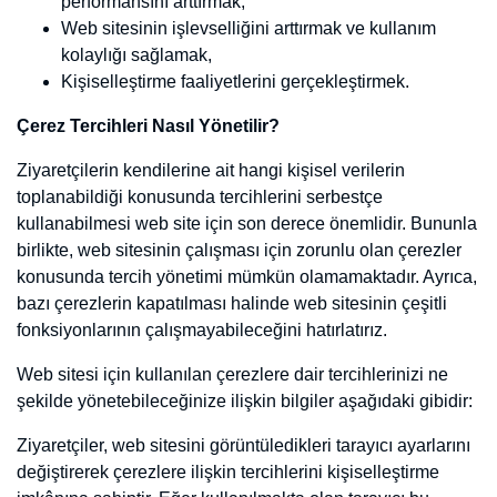
3. Altta Gelişmiş'i tıklayın.
4. "Gizlilik ve güvenlik"in altında İçerik ayarları'nı tıklayın.
5. Çerezler'i tıklayın.
6. "Tüm çerezler ve site verileri"nin altında Web Sitesi'nin adını
arayın.
7. Sitenin sağındaki Kaldır simgesini tıklayın
• Mozilla Firefox
1. Firefox Menü düğmesine tıklayın ve Seçenekler'i seçin.
2. Gizlilik ve Güvenlik panelini seçin ve Geçmiş bölümüne gidin.
3. Firefox ayarını geçmiş için özel ayarları kullansın olarak
değiştirin.
4. Çerezleri göster... düğmesine tıklayın. Çerezler penceresi
görünecektir.
5. Arama: alanına, çerezlerini silmek istediğiniz sitenin adını yazın.
Aramanızla eşleşen çerezler görüntülenecektir.