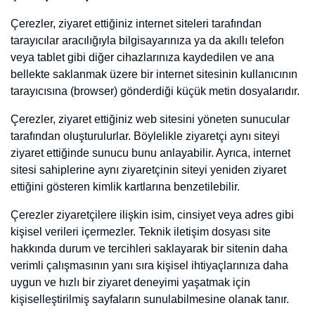
gerçekleştirmek ve ziyaretçi kullanım alışkanlıklarını anlamak
amacıyla çerezler kullanılmaktadır. Bu bilgilendirme metni hangi
çerezlerin kullanıldığını ve ziyaretçilerin bu konudaki tercihlerini
nasıl yönetebileceğini açıklamak amacıyla hazırlanmıştır.
İnternet sitemizi kullanarak ve çerez politikalarına rıza göstererek,
çerezlerin Politika ile uyumlu şekilde kullanılmasına ve zaman
zaman kişisel verilerinizi de içerebilecek şekilde verilerinizin bu
Politika kapsamında işlenmesine, aktarılmasına onay vermiş
olursunuz.
Çerez (Cookie) Nedir?
Çerezler, ziyaret ettiğiniz internet siteleri tarafından tarayıcılar
aracılığıyla bilgisayarınıza ya da akıllı telefon veya tablet gibi diğer
cihazlarınıza kaydedilen ve ana bellekte saklanmak üzere bir internet
sitesinin kullanıcının tarayıcısına (browser) gönderdiği küçük metin
dosyalarıdır.
Çerezler, ziyaret ettiğiniz web sitesini yöneten sunucular tarafından
oluşturulurlar. Böylelikle ziyaretçi aynı siteyi ziyaret ettiğinde
sunucu bunu anlayabilir. Ayrıca, internet sitesi sahiplerine aynı
ziyaretçinin siteyi yeniden ziyaret ettiğini gösteren kimlik kartlarına
benzetilebilir.