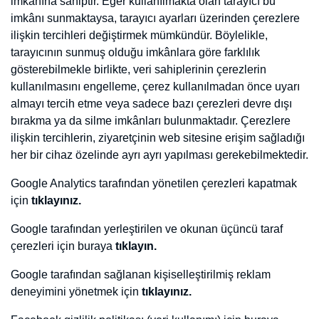
6. Silmek istediğiniz çerez(ler)i seçip Seçilenleri sil düğmesine
tıklayın.
7. Kapat düğmesine tıklayarak Çerezler penceresini kapatın. Sonra
da about:preferences sayfasını kapatın
• Safari
1. Safari > Tercihler'i seçin.
2. Gizlilik öğesini tıklayın.
3. Web Sitesi Verilerini tıklayın.
4. Bir veya daha fazla web sitesi seçin ve sonra Sil veya Tümünü
Sil'e tıklayın.
Ziyaret ettiğiniz web sitelerinin geride bıraktığı tüm çerezli üçüncü
parti yazılımlar aracılığıyla da silebilirsiniz.
Politika Kapsamındaki Değişiklikler
Domain Sepeti
, ziyaretçilerine çerez kullanımı konusunda detaylı
açıklama sunmayı ve çerez tercihleri konusunda bilgilendirmede
bulunmayı hedeflemiştir. Bu bakımdan, web sitede yer alan çerez